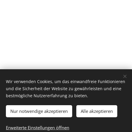
Wir verwenden Cookies, um das einwandfreie Funktionieren
und die Sicherheit der Website zu gewährleisten und eine
bestmögliche Nutzererfahrung zu bieten.
Nur notwendige akzeptieren
Alle akzeptieren
© 2024 Alle Rechte vorbehalten
Impressum:
Nicole Benz, Mattenhofstrasse 5, 3007 Bern
Erweiterte Einstellungen öffnen
E-Mail: nicolebenz@protonmail.com
Cookies